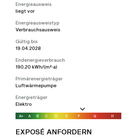
Energieausweis
liegt vor
Energie­ausweistyp
Verbrauchsausweis
Gültig bis
19.04.2028
Endenergieverbrauch
190,20 kWh/(m²·a)
Primärenergieträger
Luftwärmepumpe
Energieträger
Elektro
A+
A
B
C
D
E
F
G
H
EXPOSÉ ANFORDERN