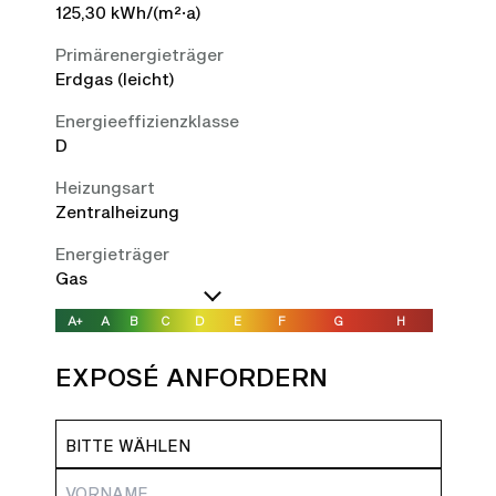
125,30 kWh/(m²·a)
Primärenergieträger
Erdgas (leicht)
Energieeffizienzklasse
D
Heizungsart
Zentralheizung
Energieträger
Gas
A+
A
B
C
D
E
F
G
H
EXPOSÉ ANFORDERN