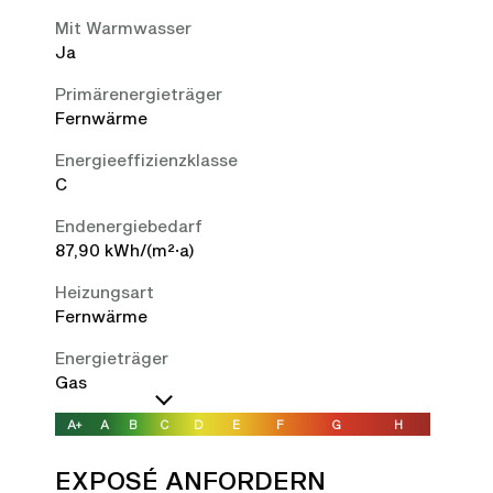
Mit Warmwasser
Ja
Primärenergieträger
Fernwärme
Energieeffizienzklasse
C
Endenergiebedarf
87,90 kWh/(m²·a)
Heizungsart
Fernwärme
Energieträger
Gas
A+
A
B
C
D
E
F
G
H
EXPOSÉ ANFORDERN